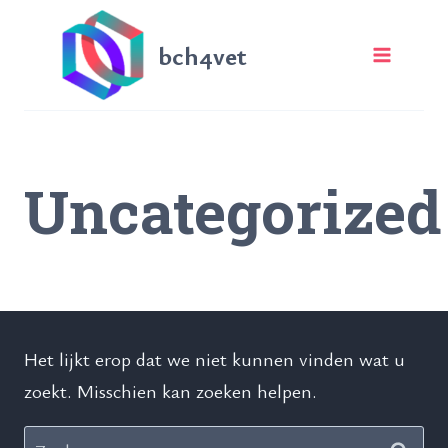
Ga
naar
bch4vet
de
inhoud
Uncategorized
Het lijkt erop dat we niet kunnen vinden wat u
zoekt. Misschien kan zoeken helpen.
Zoeken