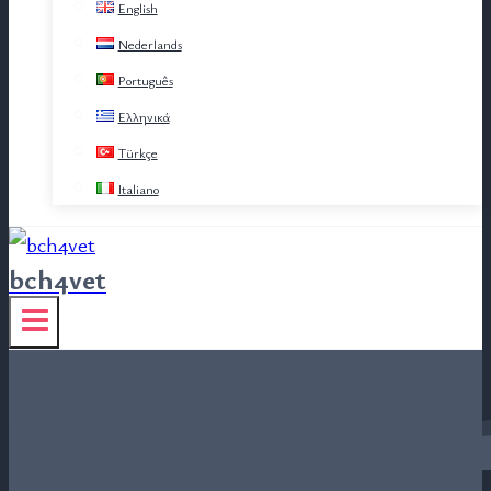
English
Nederlands
Português
Ελληνικά
Türkçe
Italiano
bch4vet