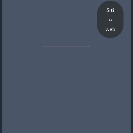
Siti
o
web